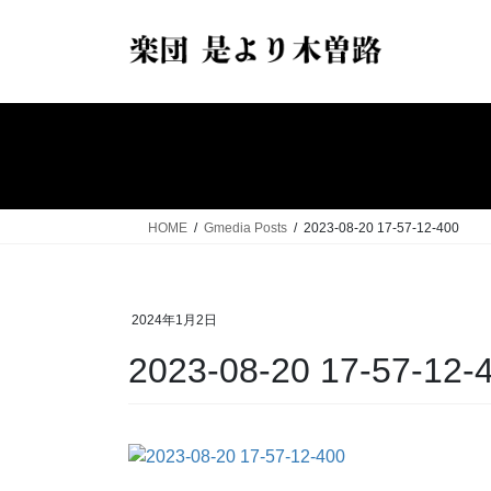
コ
ナ
ン
ビ
テ
ゲ
ン
ー
ツ
シ
へ
ョ
ス
ン
キ
に
ッ
移
HOME
Gmedia Posts
2023-08-20 17-57-12-400
プ
動
2024年1月2日
2023-08-20 17-57-12-