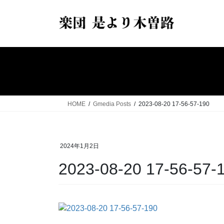
コ
ナ
ン
ビ
テ
ゲ
ン
ー
ツ
シ
へ
ョ
ス
ン
キ
に
ッ
移
HOME
Gmedia Posts
2023-08-20 17-56-57-190
プ
動
2024年1月2日
2023-08-20 17-56-57-