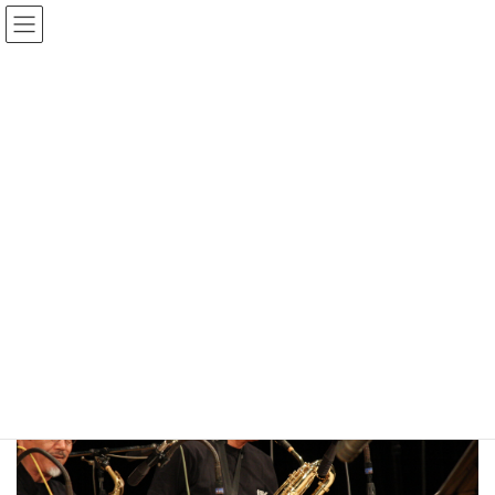
コ
ナ
ン
ビ
テ
ゲ
ン
ー
Gmedia Posts
ツ
シ
へ
ョ
ス
ン
HOME
Gmedia Posts
20190824164226
キ
に
ッ
移
プ
動
2024年1月2日
20190824164226