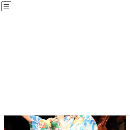
コ
ナ
ン
ビ
テ
ゲ
ン
ー
Gmedia Posts
ツ
シ
へ
ョ
ス
ン
HOME
Gmedia Posts
20190824162200
キ
に
ッ
移
プ
動
2024年1月2日
20190824162200