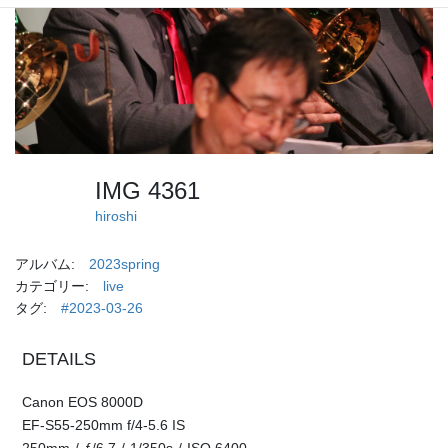
IMG 4361
hiroshi
アルバム:
2023spring
カテゴリー:
live
タグ:
#2023-03-26
DETAILS
Canon EOS 8000D
EF-S55-250mm f/4-5.6 IS
250mm
/
ƒ/6.7
/
1/350s
/
ISO 6400