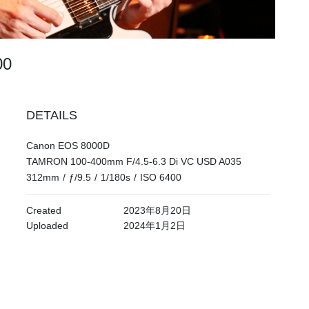
200
DETAILS
Canon EOS 8000D
TAMRON 100-400mm F/4.5-6.3 Di VC USD A035
312mm
/
ƒ/9.5
/
1/180s
/
ISO 6400
Created
2023年8月20日
Uploaded
2024年1月2日