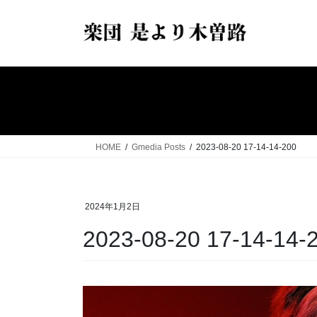
コ
ナ
ン
ビ
テ
ゲ
ン
ー
ツ
シ
へ
ョ
ス
ン
キ
に
ッ
移
HOME
Gmedia Posts
2023-08-20 17-14-14-200
プ
動
2024年1月2日
2023-08-20 17-14-14-