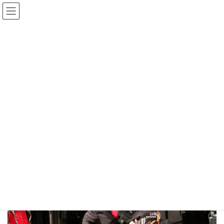
コ
ナ
ン
ビ
テ
ゲ
ン
ー
Gmedia Posts
ツ
シ
へ
ョ
ス
ン
HOME
Gmedia Posts
20220821-1443042
キ
に
ッ
移
プ
動
2024年1月2日
20220821-1443042