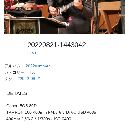
20220821-1443042
hiroshi
アルバム:
2022summer
カテゴリー:
live
タグ:
#2022-08-21
DETAILS
Canon EOS 80D
TAMRON 100-400mm F/4.5-6.3 Di VC USD A035
400mm
/
ƒ/6.3
/
1/320s
/
ISO 6400