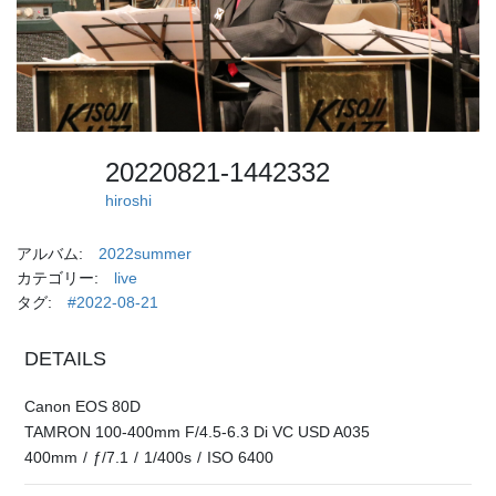
20220821-1442332
hiroshi
アルバム:
2022summer
カテゴリー:
live
タグ:
#2022-08-21
DETAILS
Canon EOS 80D
TAMRON 100-400mm F/4.5-6.3 Di VC USD A035
400mm
/
ƒ/7.1
/
1/400s
/
ISO 6400