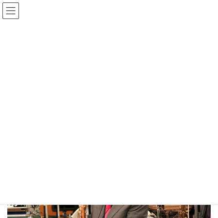
コ
ナ
ン
ビ
テ
ゲ
ン
ー
Gmedia Posts
ツ
シ
へ
ョ
ス
ン
HOME
Gmedia Posts
20220821-1442332
キ
に
ッ
移
プ
動
2024年1月2日
20220821-1442332