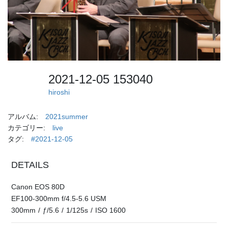
2021-12-05 153040
hiroshi
アルバム:
2021summer
カテゴリー:
live
タグ:
#2021-12-05
DETAILS
Canon EOS 80D
EF100-300mm f/4.5-5.6 USM
300mm
/
ƒ/5.6
/
1/125s
/
ISO 1600