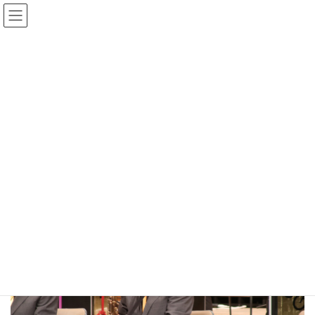
コ
ナ
ン
ビ
テ
ゲ
ン
ー
Gmedia Posts
ツ
シ
へ
ョ
ス
ン
HOME
Gmedia Posts
2021-12-05 153040
キ
に
ッ
移
プ
動
2024年1月2日
2021-12-05 153040