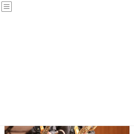
コ
ナ
ン
ビ
テ
ゲ
ン
ー
Gmedia Posts
ツ
シ
へ
ョ
ス
ン
HOME
Gmedia Posts
2021-12-05 151124
キ
に
ッ
移
プ
動
2024年1月2日
2021-12-05 151124