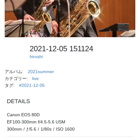
2021-12-05 151124
hiroshi
アルバム:
2021summer
カテゴリー:
live
タグ:
#2021-12-05
DETAILS
Canon EOS 80D
EF100-300mm f/4.5-5.6 USM
300mm
/
ƒ/5.6
/
1/80s
/
ISO 1600