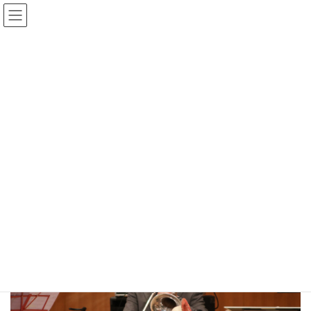
コ
ナ
ン
ビ
テ
ゲ
ン
ー
Gmedia Posts
ツ
シ
へ
ョ
ス
ン
HOME
Gmedia Posts
2021-12-05 142846
キ
に
ッ
移
プ
動
2024年1月2日
2021-12-05 142846