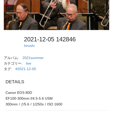
2021-12-05 142846
hiroshi
アルバム:
2021summer
カテゴリー:
live
タグ:
#2021-12-05
DETAILS
Canon EOS 80D
EF100-300mm f/4.5-5.6 USM
300mm
/
ƒ/5.6
/
1/250s
/
ISO 1600