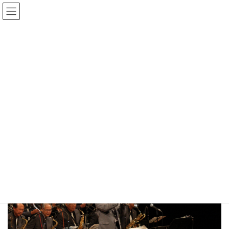
コ
ナ
ン
ビ
テ
ゲ
ン
ー
Gmedia Posts
ツ
シ
へ
ョ
ス
ン
HOME
Gmedia Posts
20190824153811
キ
に
ッ
移
プ
動
2024年1月2日
20190824153811