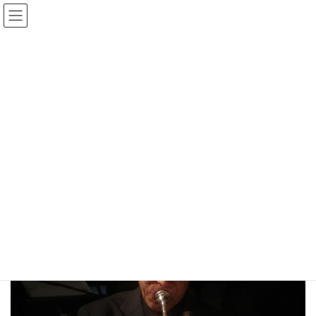
コ
ナ
ン
ビ
テ
ゲ
ン
ー
Gmedia Posts
ツ
シ
へ
ョ
ス
ン
HOME
Gmedia Posts
20190331193940
キ
に
ッ
移
プ
動
2024年1月2日
20190331193940