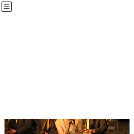
コ
ナ
ン
ビ
テ
ゲ
ン
ー
Gmedia Posts
ツ
シ
へ
ョ
ス
ン
HOME
Gmedia Posts
20190331182658
キ
に
ッ
移
プ
動
2024年1月2日
20190331182658