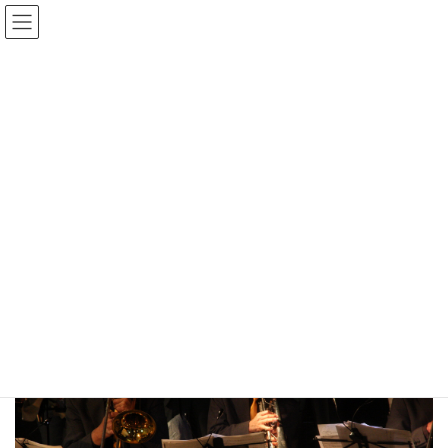
コ
ナ
ン
ビ
テ
ゲ
ン
ー
Gmedia Posts
ツ
シ
へ
ョ
ス
ン
HOME
Gmedia Posts
20190331180535
キ
に
ッ
移
プ
動
2024年1月2日
20190331180535