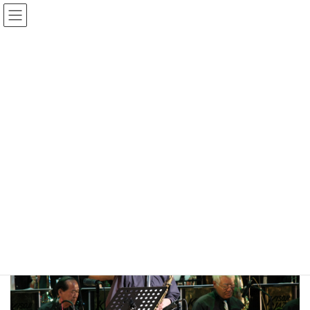
コ
ナ
ン
ビ
テ
ゲ
ン
ー
Gmedia Posts
ツ
シ
へ
ョ
ス
ン
HOME
Gmedia Posts
20180818184722
キ
に
ッ
移
プ
動
2024年1月2日
20180818184722