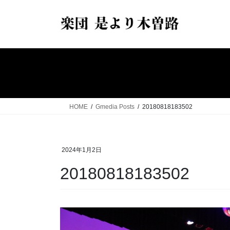
コ
ナ
ン
ビ
テ
ゲ
ン
ー
ツ
シ
へ
ョ
ス
ン
キ
に
ッ
移
HOME
Gmedia Posts
20180818183502
プ
動
2024年1月2日
20180818183502