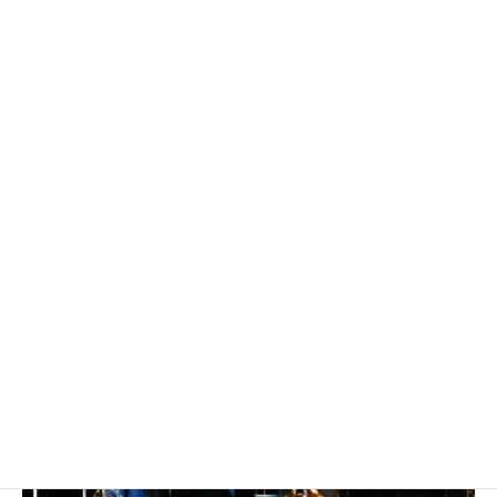
99image112
Orenge sharbet トランペットソロ 大角幸世