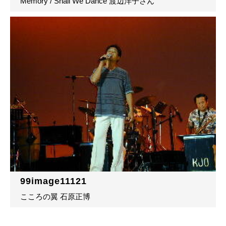
Memory / Shall We Dance 渡辺洋子さん
99image11121
こころの翼 石原正博