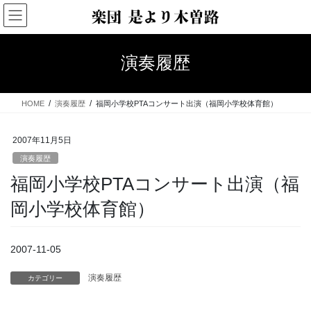
コ
ナ
ン
ビ
テ
ゲ
ン
ー
演奏履歴
ツ
シ
へ
ョ
ス
ン
HOME
演奏履歴
福岡小学校PTAコンサート出演（福岡小学校体育館）
キ
に
ッ
移
プ
動
2007年11月5日
演奏履歴
福岡小学校PTAコンサート出演（福
岡小学校体育館）
2007-11-05
演奏履歴
カテゴリー