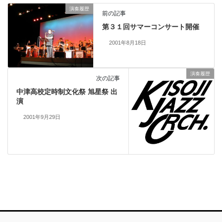
演奏履歴
前の記事
第３１回サマーコンサート開催
2001年8月18日
演奏履歴
次の記事
中津高校定時制文化祭 旭星祭 出
演
2001年9月29日