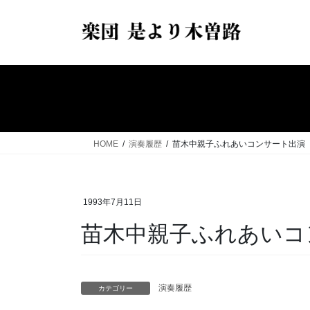
コ
ナ
ン
ビ
テ
ゲ
ン
ー
ツ
シ
へ
ョ
ス
ン
キ
に
ッ
移
HOME
演奏履歴
苗木中親子ふれあいコンサート出演
プ
動
1993年7月11日
苗木中親子ふれあいコ
演奏履歴
カテゴリー