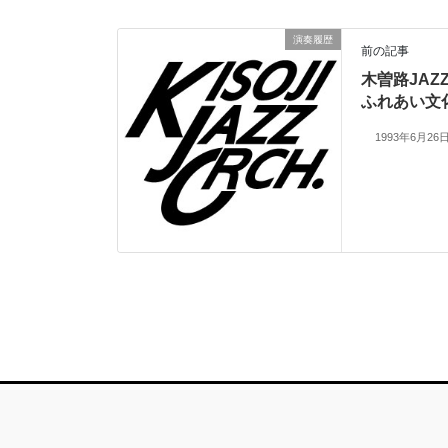
演奏履歴
前の記事
木曽路JA
ふれあい文
1993年6月26